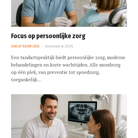
Focus op persoonlijke zorg
UNCATEGORIZED
December 6, 2025
Een tandartspraktijk biedt persoonlijke zorg, moderne
behandelingen en korte wachttijden. Alle mondzorg
op één plek, van preventie tot spoedzorg,
toegankelijk…