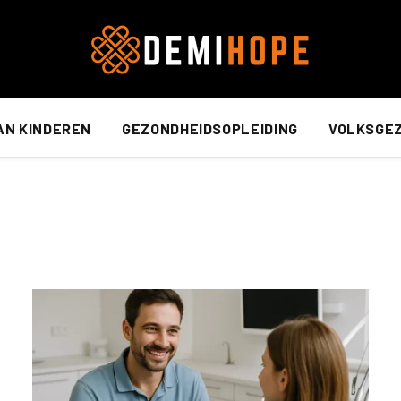
AN KINDEREN
GEZONDHEIDSOPLEIDING
VOLKSGE