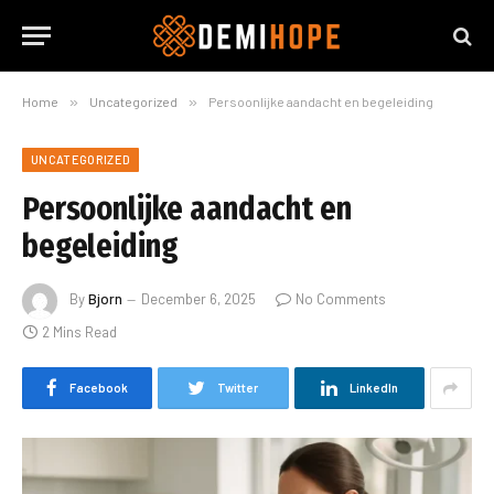
Home
»
Uncategorized
»
Persoonlijke aandacht en begeleiding
UNCATEGORIZED
Persoonlijke aandacht en
begeleiding
By
Bjorn
December 6, 2025
No Comments
2 Mins Read
Facebook
Twitter
LinkedIn