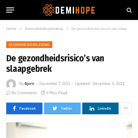
Home
»
Gezondheidsopleiding
»
De gezondheidsrisico’s van slaapgebrek
GEZONDHEIDSOPLEIDING
De gezondheidsrisico’s van
slaapgebrek
By
Bjorn
December 7, 2021
Updated:
December 4, 2022
No Comments
4 Mins Read
Facebook
Twitter
LinkedIn