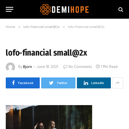
Home
»
lofo-financial small@2x
»
lofo-financial small@2x
lofo-financial small@2x
By
Bjorn
June 18, 2021
No Comments
1 Min Read
Facebook
Twitter
LinkedIn