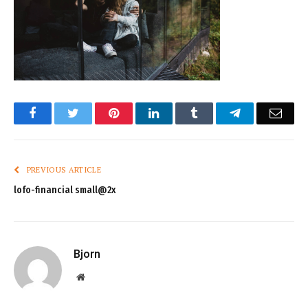
Facebook
Twitter
Pinterest
LinkedIn
Tumblr
Telegram
Emai
PREVIOUS ARTICLE
lofo-financial small@2x
Bjorn
Website