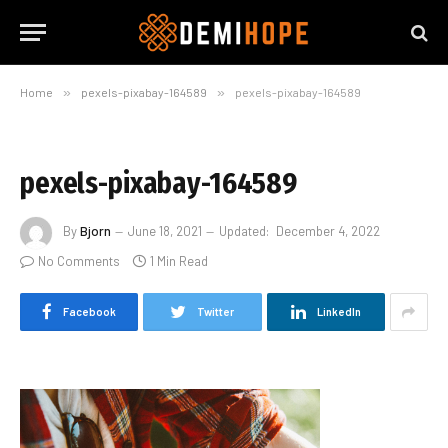
Home
»
pexels-pixabay-164589
»
pexels-pixabay-164589
pexels-pixabay-164589
By
Bjorn
June 18, 2021
Updated:
December 4, 2022
No Comments
1 Min Read
Facebook
Twitter
LinkedIn